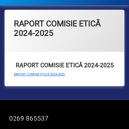
RAPORT COMISIE ETICĂ
2024-2025
Categorii:
Posted on
Updated on
by
Noutăți
admin
11/02/2025
23/03/2026
RAPORT COMISIE ETICĂ 2024-2025
RAPORT COMISIE ETICĂ 2024-2025
Tel:
0269 865537