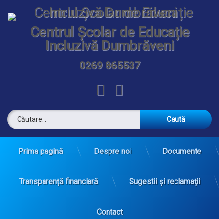
Sari
la
conținut
Centrul Școlar de Educație
Incluzivă Dumbrăveni
0269 865537
Tel:
Facebook
Email
Caută după:
Prima pagină
Despre noi
Documente
Transparență financiară
Sugestii și reclamații
Contact